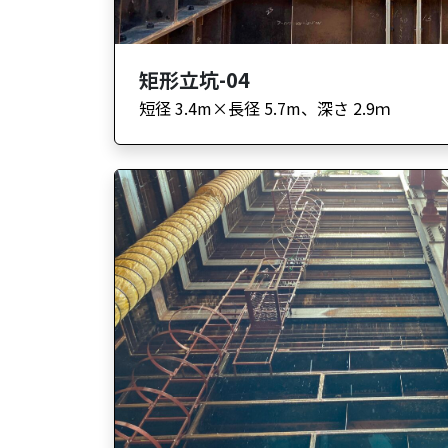
矩形立坑-04
短径 3.4m×長径 5.7m、深さ 2.9ｍ