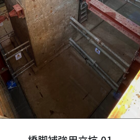
橋脚補強用立坑-01