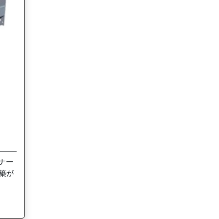
ナー
築が