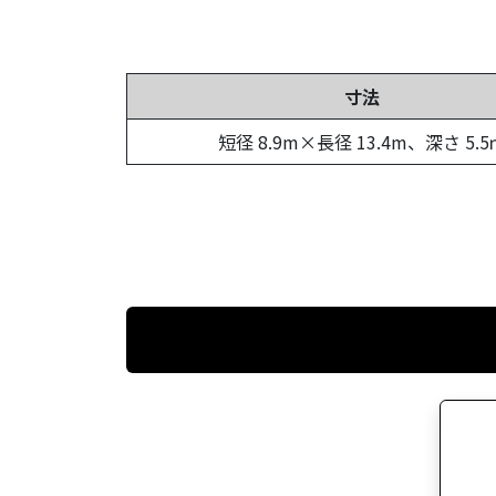
寸法
短径 8.9m×長径 13.4m、深さ 5.5