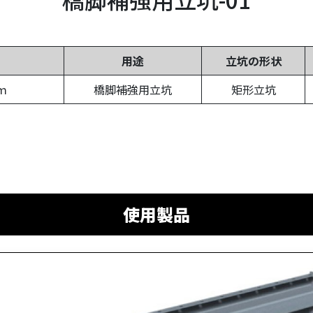
用途
立坑の形状
ｍ
橋脚補強用立坑
矩形立坑
使用製品