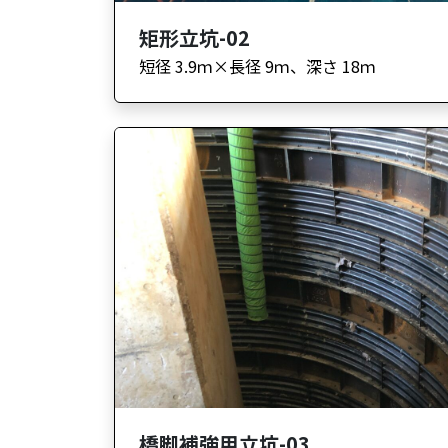
矩形立坑-02
短径 3.9ｍ×長径 9ｍ、深さ 18ｍ
橋脚補強用立坑-03