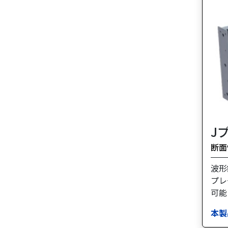
J
断面
波形
プレ
可能
本製