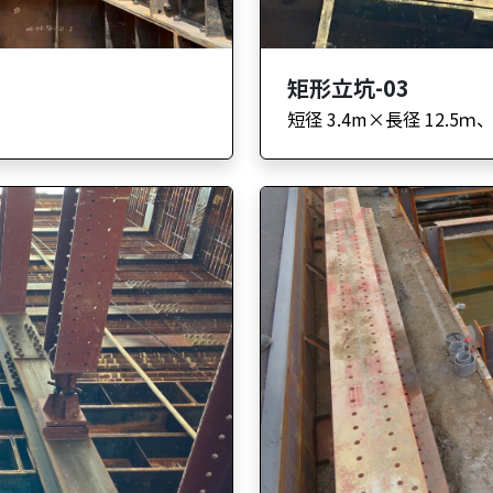
矩形立坑-03
短径 3.4m×長径 12.5ｍ