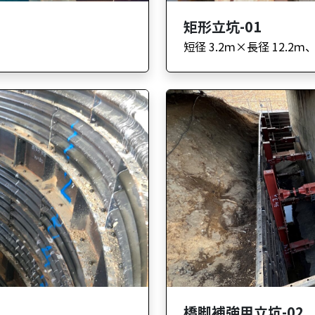
矩形立坑-01
短径 3.2ｍ×長径 12.2ｍ、
橋脚補強用立坑-02