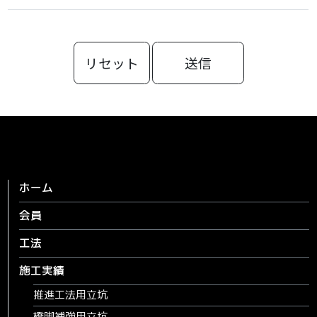
リセット
ホーム
会員
工法
施工実績
推進工法用立坑
橋脚補強用立坑