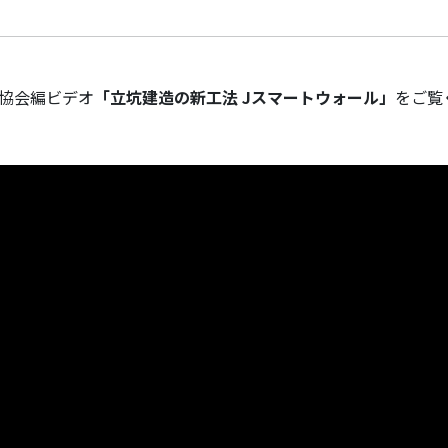
ト協会編ビデオ
「立坑建造の新工法 Jスマートウォール」
をご覧