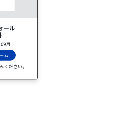
ォール
料
年09月
ーム
みください。