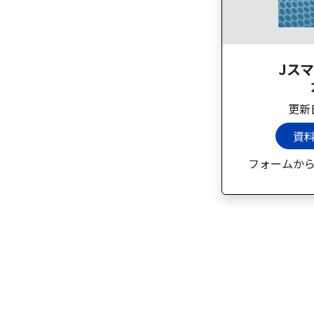
Jス
更新日
資
フォームか