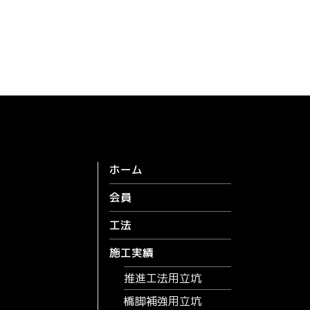
ホーム
会員
工法
施工実績
推進工法用立坑
橋脚補強用立坑